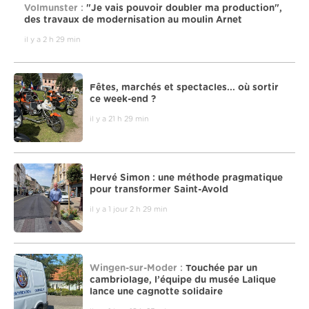
Volmunster :
"Je vais pouvoir doubler ma production",
des travaux de modernisation au moulin Arnet
il y a 2 h 29 min
Fêtes, marchés et spectacles... où sortir
ce week-end ?
il y a 21 h 29 min
Hervé Simon : une méthode pragmatique
pour transformer Saint-Avold
il y a 1 jour 2 h 29 min
Wingen-sur-Moder :
Touchée par un
cambriolage, l’équipe du musée Lalique
lance une cagnotte solidaire