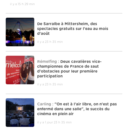
il y a 15 h 29 min
De Sarralbe à Mittersheim, des
spectacles gratuits sur l’eau au mois
d’août
il y a 23 h 35 min
Rémelfing :
Deux cavalières vice-
championnes de France de saut
d’obstacles pour leur première
participation
il y a 23 h 35 min
Carling :
"On est à l’air libre, on n’est pas
enfermé dans une salle", le succès du
cinéma en plein air
il y a 1 jour 23 h 35 min