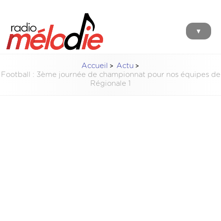
▼
Accueil
Actu
Football : 3ème journée de championnat pour nos équipes de
Régionale 1