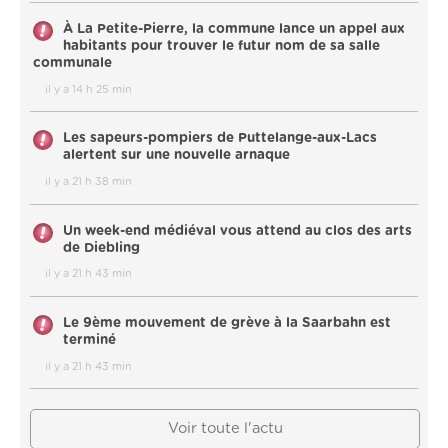
À La Petite-Pierre, la commune lance un appel aux
habitants pour trouver le futur nom de sa salle
communale
il y a 14 h 25 min
Les sapeurs-pompiers de Puttelange-aux-Lacs
alertent sur une nouvelle arnaque
il y a 21 h 38 min
Un week-end médiéval vous attend au clos des arts
de Diebling
il y a 21 h 43 min
Le 9ème mouvement de grève à la Saarbahn est
terminé
il y a 21 h 43 min
Voir toute l'actu