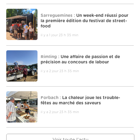
Sarreguemines :
Un week-end réussi pour
la première édition du festival de street-
food
il y a 1 jour 23 h 35 min
Rimling :
Une affaire de passion et de
précision au concours de labour
il y a 2 jour 23 h 35 min
Forbach :
La chaleur joue les trouble-
fêtes au marché des saveurs
il y a 2 jour 23 h 35 min
Voir toute l'actu