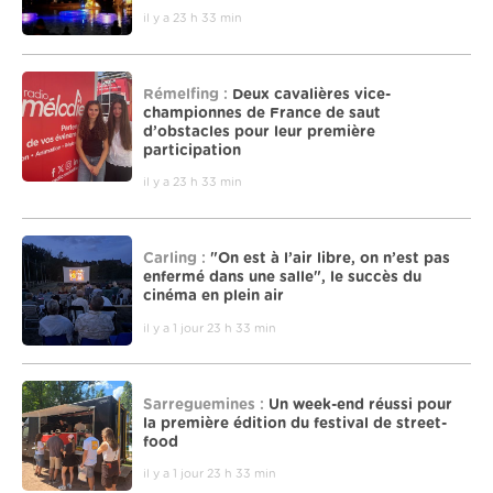
il y a 23 h 33 min
Rémelfing :
Deux cavalières vice-
championnes de France de saut
d’obstacles pour leur première
participation
il y a 23 h 33 min
Carling :
"On est à l’air libre, on n’est pas
enfermé dans une salle", le succès du
cinéma en plein air
il y a 1 jour 23 h 33 min
Sarreguemines :
Un week-end réussi pour
la première édition du festival de street-
food
il y a 1 jour 23 h 33 min