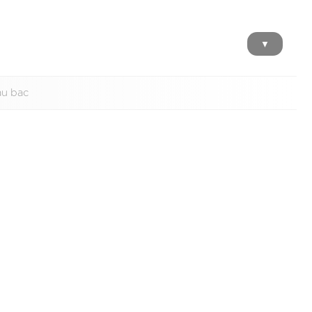
▼
au bac