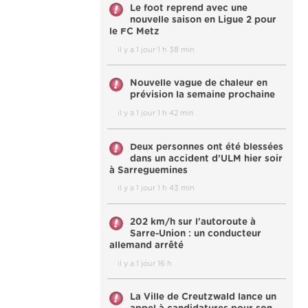
Le foot reprend avec une
nouvelle saison en Ligue 2 pour
le FC Metz
il y a 1 jour 1 h 38 min
Nouvelle vague de chaleur en
prévision la semaine prochaine
il y a 1 jour 1 h 42 min
Deux personnes ont été blessées
dans un accident d’ULM hier soir
à Sarreguemines
il y a 1 jour 1 h 43 min
202 km/h sur l'autoroute à
Sarre-Union : un conducteur
allemand arrêté
il y a 1 jour 16 h
La Ville de Creutzwald lance un