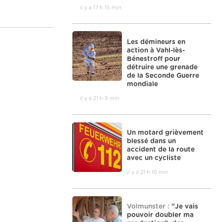
il y a 17 h 15 min
Les démineurs en
action à Vahl-lès-
Bénestroff pour
détruire une grenade
de la Seconde Guerre
mondiale
il y a 21 h 9 min
Un motard grièvement
blessé dans un
accident de la route
avec un cycliste
il y a 21 h 16 min
Volmunster :
"Je vais
pouvoir doubler ma