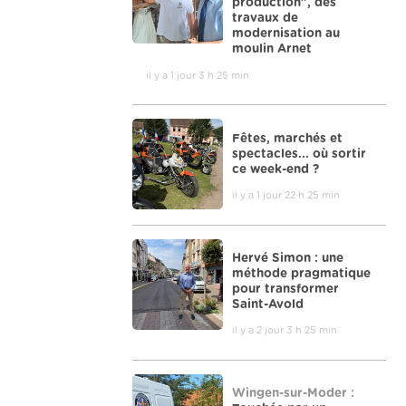
production", des
travaux de
modernisation au
moulin Arnet
il y a 1 jour 3 h 25 min
Fêtes, marchés et
spectacles... où sortir
ce week-end ?
il y a 1 jour 22 h 25 min
Hervé Simon : une
méthode pragmatique
pour transformer
Saint-Avold
il y a 2 jour 3 h 25 min
Wingen-sur-Moder :