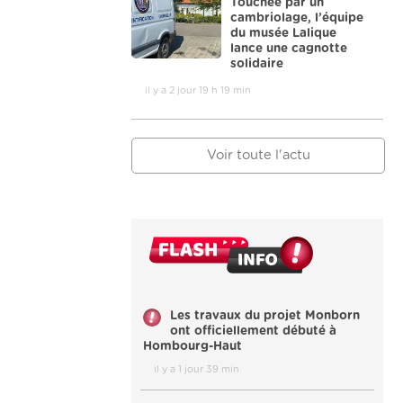
Touchée par un
cambriolage, l’équipe
du musée Lalique
lance une cagnotte
solidaire
il y a 2 jour 19 h 19 min
Voir toute l'actu
Les travaux du projet Monborn
ont officiellement débuté à
Hombourg-Haut
il y a 1 jour 39 min