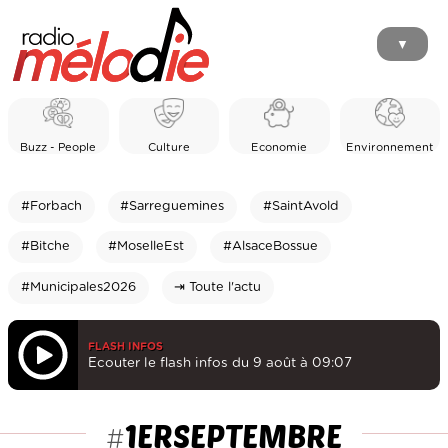
▼
Buzz - People
Culture
Economie
Environnement
#Forbach
#Sarreguemines
#SaintAvold
#Bitche
#MoselleEst
#AlsaceBossue
#Municipales2026
⇥ Toute l'actu
FLASH INFOS
Ecouter le flash infos du 9 août à 09:07
1ERSEPTEMBRE
#