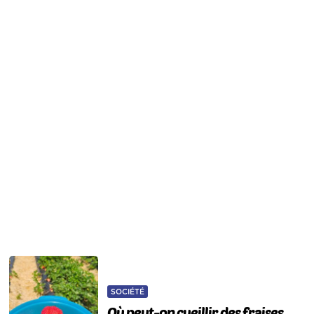
SOCIÉTÉ
Où peut-on cueillir des fraises