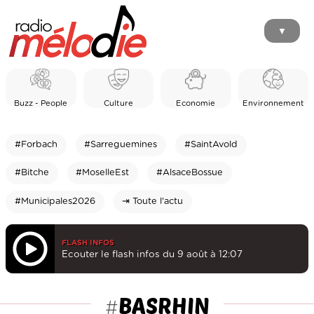
▼
Buzz - People
Culture
Economie
Environnement
#Forbach
#Sarreguemines
#SaintAvold
#Bitche
#MoselleEst
#AlsaceBossue
#Municipales2026
⇥ Toute l'actu
FLASH INFOS
Ecouter le flash infos du 9 août à 12:07
BASRHIN
#