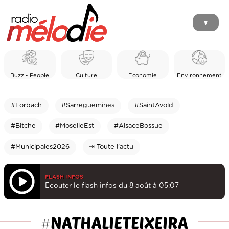
▼
Buzz - People
Culture
Economie
Environnement
#Forbach
#Sarreguemines
#SaintAvold
#Bitche
#MoselleEst
#AlsaceBossue
#Municipales2026
⇥ Toute l'actu
FLASH INFOS
Ecouter le flash infos du 8 août à 05:07
NATHALIETEIXEIRA
#