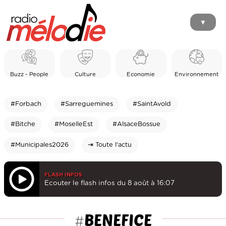
▼
Buzz - People
Culture
Economie
Environnement
#Forbach
#Sarreguemines
#SaintAvold
#Bitche
#MoselleEst
#AlsaceBossue
#Municipales2026
⇥ Toute l'actu
FLASH INFOS
Ecouter le flash infos du 8 août à 16:07
BENEFICE
#