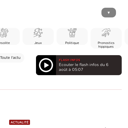
▼
nsolite
Jeux
Politique
Pronostics
hippiques
Toute l'actu
FLASH INFOS
Ecouter le flash infos du 6
août à 05:07
ACTUALITÉ