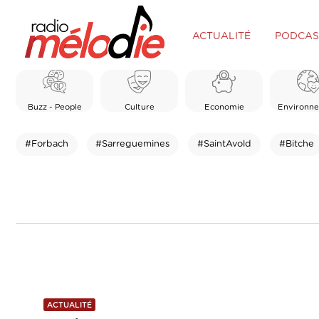
ACTUALITÉ
PODCAS
Buzz - People
Culture
Economie
Environn
#Forbach
#Sarreguemines
#SaintAvold
#Bitche
ACTUALITÉ