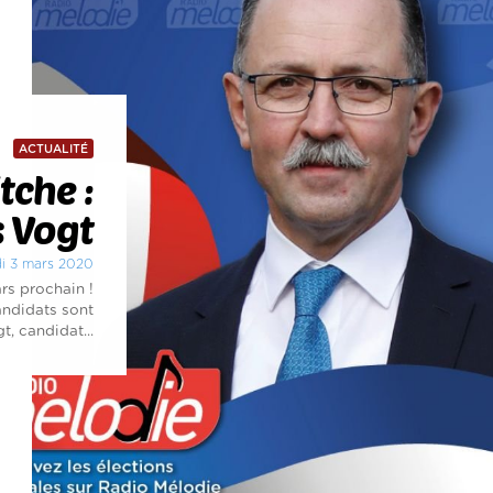
ACTUALITÉ
tche :
s Vogt
di 3 mars 2020
rs prochain !
andidats sont
t, candidat...