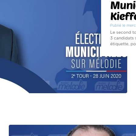
Munic
Kieff
Publié le merc
Le second to
3 candidats 
étiquette, pou