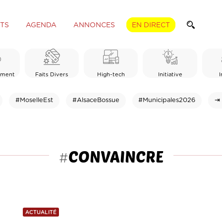
TS
AGENDA
ANNONCES
EN DIRECT
ement
Faits Divers
High-tech
Initiative
I
#MoselleEst
#AlsaceBossue
#Municipales2026
⇥ 
CONVAINCRE
#
ACTUALITÉ