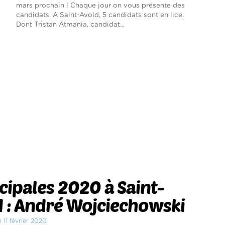
mars prochain ! Chaque jour on vous présente des
candidats. A Saint-Avold, 5 candidats sont en lice.
Dont Tristan Atmania, candidat...
ipales 2020 à Saint-
 : André Wojciechowski
i 11 février 2020