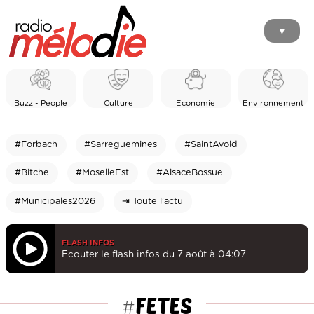
▼
Buzz - People
Culture
Economie
Environnement
#Forbach
#Sarreguemines
#SaintAvold
#Bitche
#MoselleEst
#AlsaceBossue
#Municipales2026
⇥ Toute l'actu
FLASH INFOS
Ecouter le flash infos du 7 août à 04:07
FETES
#