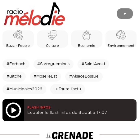
▼
Buzz - People
Culture
Economie
Environnement
#Forbach
#Sarreguemines
#SaintAvold
#Bitche
#MoselleEst
#AlsaceBossue
#Municipales2026
⇥ Toute l'actu
FLASH INFOS
Ecouter le flash infos du 8 août à 17:07
GRENADE
#