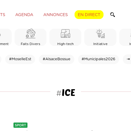
TS
AGENDA
ANNONCES
EN DIRECT
ement
Faits Divers
High-tech
Initiative
I
#MoselleEst
#AlsaceBossue
#Municipales2026
⇥ 
ICE
#
SPORT