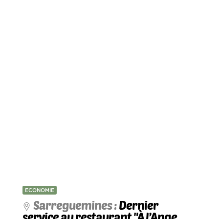
ECONOMIE
Sarreguemines :
Dernier
service au restaurant "À l’Ange