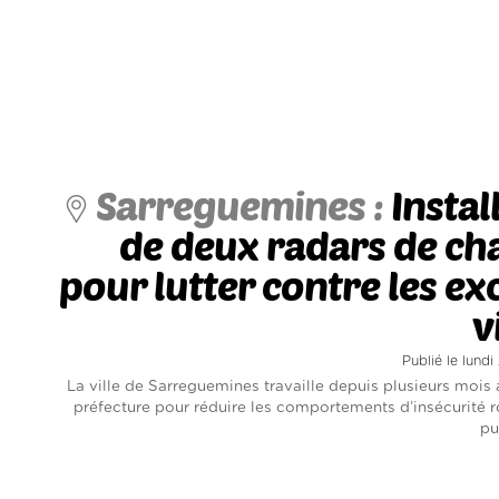
Sarreguemines :
Instal
de deux radars de ch
pour lutter contre les ex
v
Publié le lundi
La ville de Sarreguemines travaille depuis plusieurs mois 
préfecture pour réduire les comportements d’insécurité r
pu