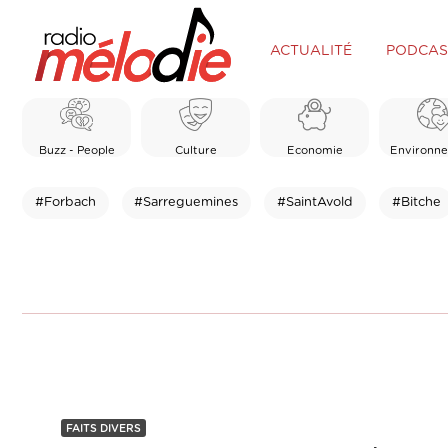
ACTUALITÉ
PODCAS
Buzz - People
Culture
Economie
Environn
#Forbach
#Sarreguemines
#SaintAvold
#Bitche
FAITS DIVERS