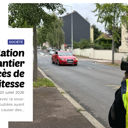
SOCIÉTÉ
lation
antier
cès de
itesse
 20 juillet 2026
avec la sous-
outière ayant
 causer des...