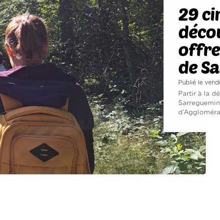
29 ci
décou
offre
de S
Publié le vendr
Partir à la 
Sarreguemine
d’Agglomérat