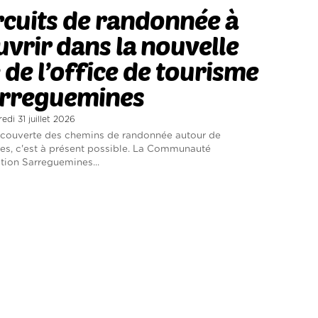
rcuits de randonnée à
vrir dans la nouvelle
 de l’office de tourisme
arreguemines
edi 31 juillet 2026
découverte des chemins de randonnée autour de
s, c'est à présent possible. La Communauté
ion Sarreguemines...