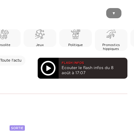
▼
nsolite
Jeux
Politique
Pronostics
hippiques
Toute l'actu
FLASH INFOS
Ecouter le flash infos du 8
août à 17:07
SORTIE