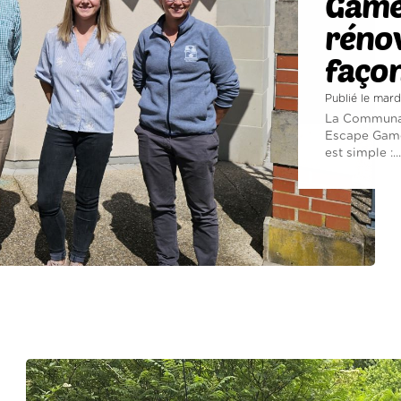
Game
rénov
façon
Publié le mard
La Communau
Escape Game 
est simple :...