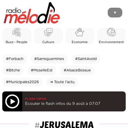
▼
Buzz - People
Culture
Economie
Environnement
#Forbach
#Sarreguemines
#SaintAvold
#Bitche
#MoselleEst
#AlsaceBossue
#Municipales2026
⇥ Toute l'actu
FLASH INFOS
Ecouter le flash infos du 9 août à 07:07
JERUSALEMA
#