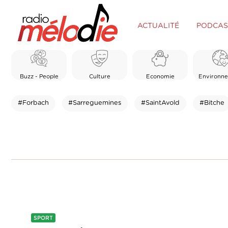
ACTUALITÉ
PODCAS
Buzz - People
Culture
Economie
Environn
#Forbach
#Sarreguemines
#SaintAvold
#Bitche
SPORT