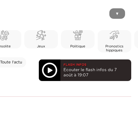
▼
nsolite
Jeux
Politique
Pronostics
hippiques
Toute l'actu
FLASH INFOS
Ecouter le flash infos du 7
août à 19:07