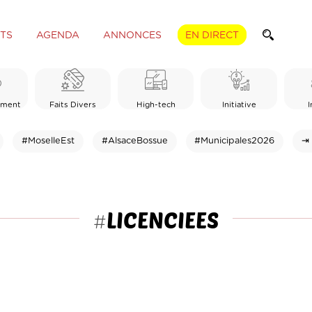
TS
AGENDA
ANNONCES
EN DIRECT
ement
Faits Divers
High-tech
Initiative
I
#MoselleEst
#AlsaceBossue
#Municipales2026
⇥ 
LICENCIEES
#