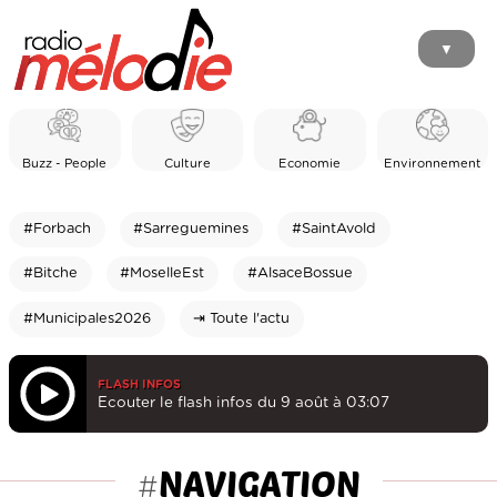
▼
Buzz - People
Culture
Economie
Environnement
#Forbach
#Sarreguemines
#SaintAvold
#Bitche
#MoselleEst
#AlsaceBossue
#Municipales2026
⇥ Toute l'actu
FLASH INFOS
Ecouter le flash infos du 9 août à 03:07
NAVIGATION
#