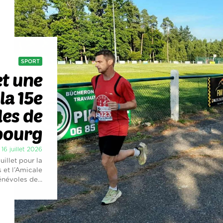
SPORT
et une
la 15e
les de
bourg
 16 juillet 2026
illet pour la
 et l’Amicale
névoles de...