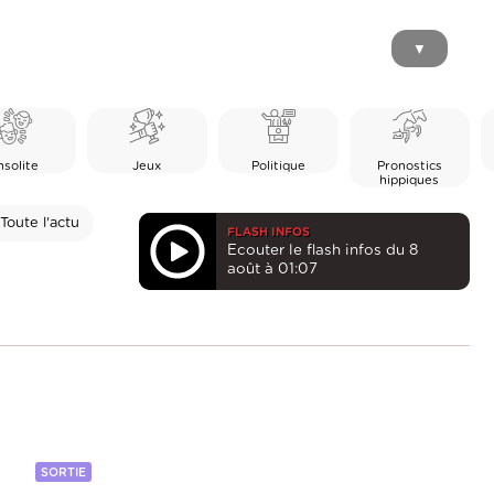
▼
nsolite
Jeux
Politique
Pronostics
hippiques
Toute l'actu
FLASH INFOS
Ecouter le flash infos du 8
août à 01:07
SORTIE