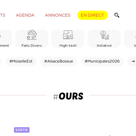
TS
AGENDA
ANNONCES
EN DIRECT
ement
Faits Divers
High-tech
Initiative
I
#MoselleEst
#AlsaceBossue
#Municipales2026
⇥ 
OURS
#
SORTIE