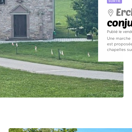
SORTIE
Erc
conju
Publié le vend
Une marche p
est proposée
chapelles sur