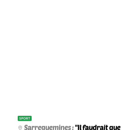
SPORT
Sarreguemines :
"Il faudrait que