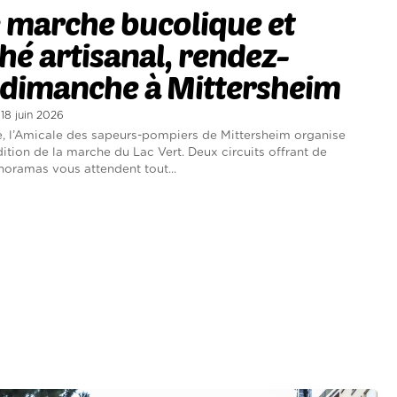
 marche bucolique et
é artisanal, rendez-
 dimanche à Mittersheim
 18 juin 2026
, l’Amicale des sapeurs-pompiers de Mittersheim organise
dition de la marche du Lac Vert. Deux circuits offrant de
oramas vous attendent tout...