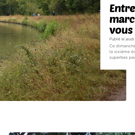
Entre
march
vous
Publié le jeudi
Ce dimanche
la sixième é
superbes pan