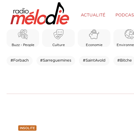
ACTUALITÉ
PODCAS
Buzz - People
Culture
Economie
Environn
#Forbach
#Sarreguemines
#SaintAvold
#Bitche
INSOLITE