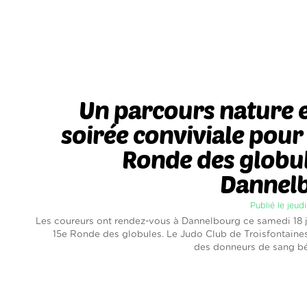
Un parcours nature 
soirée conviviale pour 
Ronde des globu
Dannel
Publié le jeudi
Les coureurs ont rendez-vous à Dannelbourg ce samedi 18 ju
15e Ronde des globules. Le Judo Club de Troisfontaines
des donneurs de sang bé