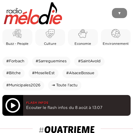
▼
Buzz - People
Culture
Economie
Environnement
#Forbach
#Sarreguemines
#SaintAvold
#Bitche
#MoselleEst
#AlsaceBossue
#Municipales2026
⇥ Toute l'actu
FLASH INFOS
Ecouter le flash infos du 8 août à 13:07
QUATRIEME
#