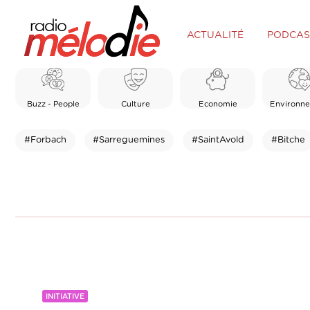
ACTUALITÉ
PODCAS
Buzz - People
Culture
Economie
Environn
#Forbach
#Sarreguemines
#SaintAvold
#Bitche
INITIATIVE