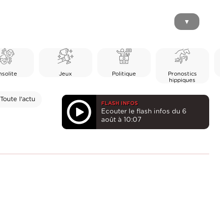
▼
nsolite
Jeux
Politique
Pronostics
hippiques
Toute l'actu
FLASH INFOS
Ecouter le flash infos du 6
août à 10:07