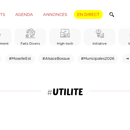
TS
AGENDA
ANNONCES
EN DIRECT
ement
Faits Divers
High-tech
Initiative
I
#MoselleEst
#AlsaceBossue
#Municipales2026
⇥ 
UTILITE
#