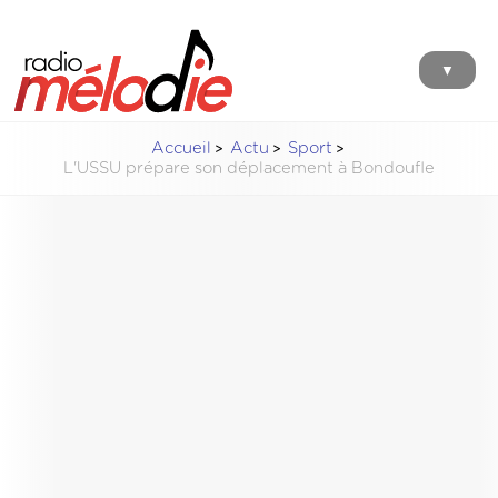
▼
Accueil
Actu
Sport
L'USSU prépare son déplacement à Bondoufle