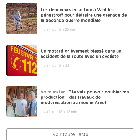
Les démineurs en action à Vahl-lès-
Bénestroff pour détruire une grenade de
la Seconde Guerre mondiale
il y a 1 jour 6 h 26 min
Un motard grièvement blessé dans un
accident de la route avec un cycliste
il y a 1 jour 6 h 33 min
Volmunster :
"Je vais pouvoir doubler ma
production", des travaux de
modernisation au moulin Arnet
il y a 1 jour 12 h 42 min
Voir toute l'actu