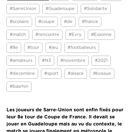
#SarreUnion
#Guadeloupe
#Solidarite
#scolaire
#coupe
#de
#france
#match
#rencontre
#Evry
#Essonne
#8e
#tour
#jeu
#footballeurs
#amateurs
#N3
#novembre
#2021
#decembre
#sport
#alsace
#bossue
#basrhin
Les joueurs de Sarre-Union sont enfin fixés pour
leur 8e tour de Coupe de France. Il devait se
jouer en Guadeloupe mais au vu du contexte, le
match se jouera finalement en métropole le