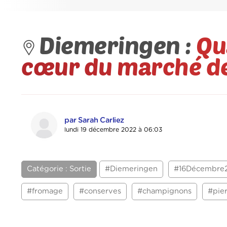
Diemeringen :
Qua
cœur du marché de
par Sarah Carliez
lundi 19 décembre 2022 à 06:03
Catégorie : Sortie
#Diemeringen
#16Décembre
#fromage
#conserves
#champignons
#pie