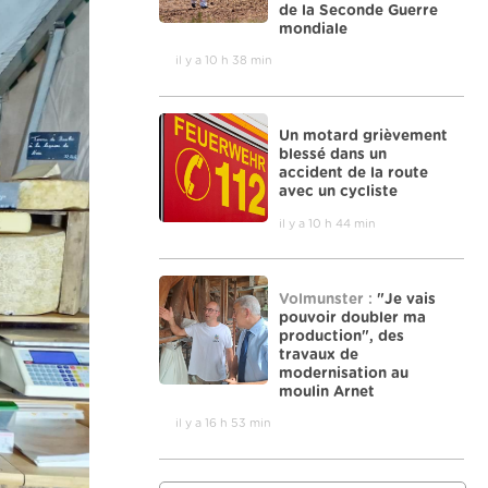
de la Seconde Guerre
mondiale
il y a 10 h 38 min
Un motard grièvement
blessé dans un
accident de la route
avec un cycliste
il y a 10 h 44 min
Volmunster :
"Je vais
pouvoir doubler ma
production", des
travaux de
modernisation au
moulin Arnet
il y a 16 h 53 min