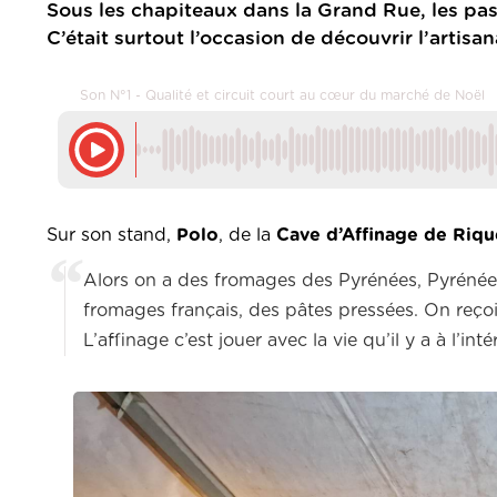
Sous les chapiteaux dans la Grand Rue, les pas
C’était surtout l’occasion de découvrir l’artisan
Son N°1 - Qualité et circuit court au cœur du marché de Noël
Sur son stand,
Polo
, de la
Cave d’Affinage de Riq
Alors on a des fromages des Pyrénées, Pyrénées
fromages français, des pâtes pressées. On reçoit
L’affinage c’est jouer avec la vie qu’il y a à l’i