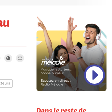
au
Musique, actu, jeux,
bonne humeur...
Ecoutez en direct :
teurs
Radio Mélodie
Dans le reste de