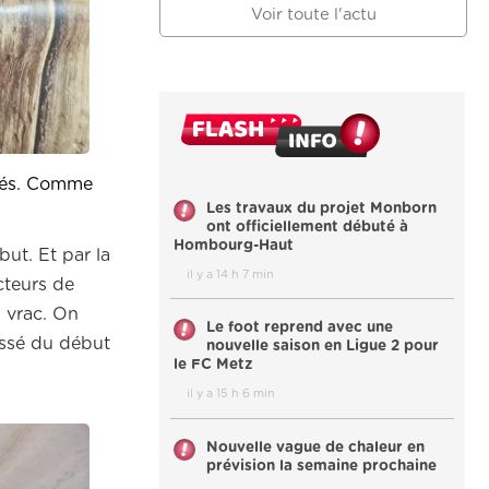
Voir toute l'actu
agés. Comme
Les travaux du projet Monborn
ont officiellement débuté à
Hombourg-Haut
ut. Et par la
il y a 14 h 7 min
cteurs de
 vrac. On
Le foot reprend avec une
oussé du début
nouvelle saison en Ligue 2 pour
le FC Metz
il y a 15 h 6 min
Nouvelle vague de chaleur en
prévision la semaine prochaine