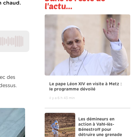
n chaud.
l'actu...
vec des
Le pape Léon XIV en visite à Metz :
 dessus.
le programme dévoilé
il y a 6 h 43 min
Les démineurs en
action à Vahl-lès-
Bénestroff pour
détruire une grenade