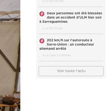
il y a 15 h 10 min
Deux personnes ont été blessées
dans un accident d’ULM hier soir
à Sarreguemines
il y a 15 h 11 min
202 km/h sur l'autoroute à
Sarre-Union : un conducteur
allemand arrêté
il y a 1 jour 5 h 29 min
Voir toute l'actu