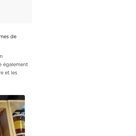
umes de
en
rme également
e et les