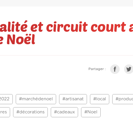
lité et circuit court 
 Noël
Partager :
2022
#marchédenoel
#artisanat
#local
#produc
rres
#décorations
#cadeaux
#Noel