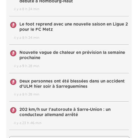
débuté à Hombourg-Haut
il y a 8 h 24 min
Le foot reprend avec une nouvelle saison en Ligue 2
pour le FC Metz
il y a 9 h 24 min
Nouvelle vague de chaleur en prévision la semaine
prochaine
il y a 9 h 28 min
Deux personnes ont été blessées dans un accident
d’ULM hier soir à Sarreguemines
il y a 9 h 28 min
202 km/h sur l'autoroute à Sarre-Union : un
conducteur allemand arrêté
il y a 23 h 46 min