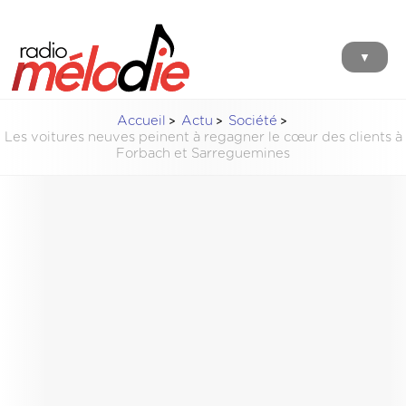
▼
Accueil
Actu
Société
Les voitures neuves peinent à regagner le cœur des clients à
Forbach et Sarreguemines