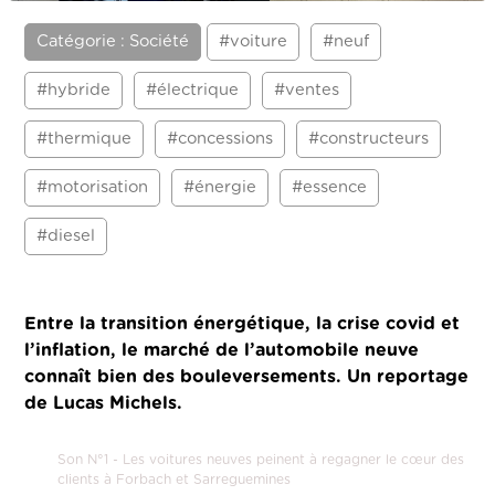
Catégorie : Société
#voiture
#neuf
#hybride
#électrique
#ventes
#thermique
#concessions
#constructeurs
#motorisation
#énergie
#essence
#diesel
Entre la transition énergétique, la crise covid et
l’inflation, le marché de l’automobile neuve
connaît bien des bouleversements. Un reportage
de Lucas Michels.
Son N°1 - Les voitures neuves peinent à regagner le cœur des
clients à Forbach et Sarreguemines