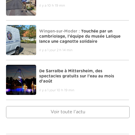
il y a 10 h 19 min
Wingen-sur-Moder :
Touchée par un
cambriolage, l’équipe du musée Lalique
lance une cagnotte solidaire
il y a 1 jour 2 h 14 min
De Sarralbe à Mittersheim, des
spectacles gratuits sur l’eau au mois
d’août
il y a 1 jour 10 h 19 min
Voir toute l'actu