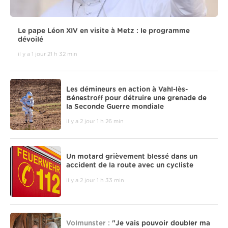
Le pape Léon XIV en visite à Metz : le programme
dévoilé
il y a 1 jour 21 h 32 min
Les démineurs en action à Vahl-lès-
Bénestroff pour détruire une grenade de
la Seconde Guerre mondiale
il y a 2 jour 1 h 26 min
Un motard grièvement blessé dans un
accident de la route avec un cycliste
il y a 2 jour 1 h 33 min
Volmunster :
"Je vais pouvoir doubler ma