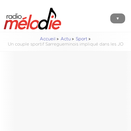
▼
Accueil
Actu
Sport
Un couple sportif Sarregueminois impliqué dans les JO