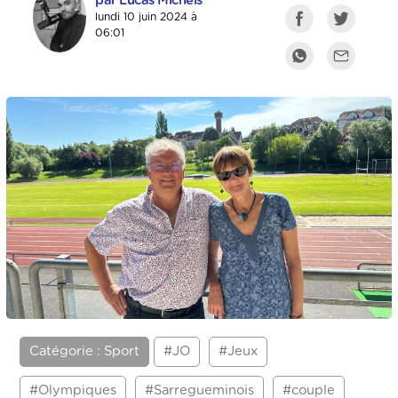
par Lucas Michels
lundi 10 juin 2024 à
06:01
Catégorie : Sport
#JO
#Jeux
#Olympiques
#Sarregueminois
#couple