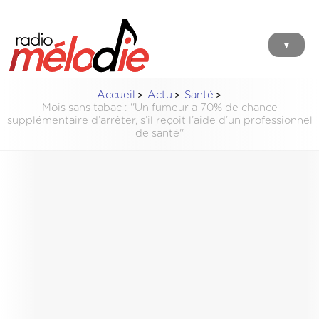
▼
Accueil
Actu
Santé
Mois sans tabac : ''Un fumeur a 70% de chance
supplémentaire d’arrêter, s’il reçoit l’aide d’un professionnel
de santé''