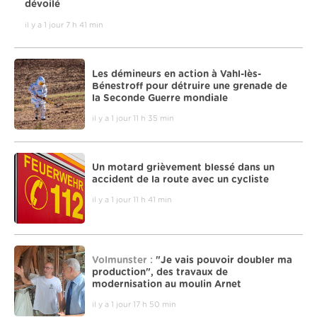
dévoilé
il y a 1 jour 7 h 41 min
Les démineurs en action à Vahl-lès-
Bénestroff pour détruire une grenade de
la Seconde Guerre mondiale
il y a 1 jour 11 h 35 min
Un motard grièvement blessé dans un
accident de la route avec un cycliste
il y a 1 jour 11 h 41 min
Volmunster :
"Je vais pouvoir doubler ma
production", des travaux de
modernisation au moulin Arnet
il y a 1 jour 17 h 50 min