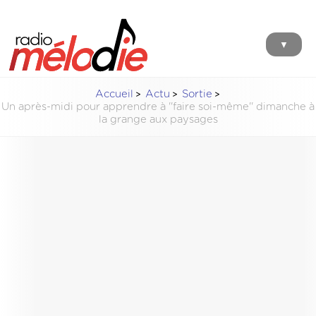
▼
Accueil
Actu
Sortie
Un après-midi pour apprendre à ''faire soi-même'' dimanche à
la grange aux paysages