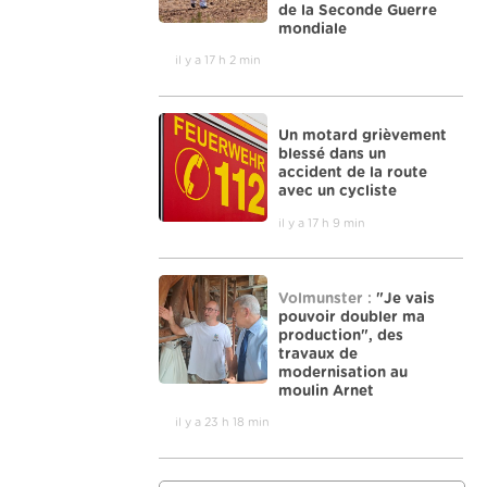
de la Seconde Guerre
mondiale
il y a 17 h 2 min
Un motard grièvement
blessé dans un
accident de la route
avec un cycliste
il y a 17 h 9 min
Volmunster :
"Je vais
pouvoir doubler ma
production", des
travaux de
modernisation au
moulin Arnet
il y a 23 h 18 min