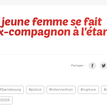
 jeune femme se fait
ex-compagnon à l'éta
Partager :
#Sarrebourg
#police
#intervention
#rupture
#
il2025