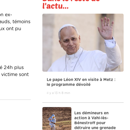
l'actu...
on ex-
dauds, témoins
eux ont pu
ré 24h plus
 victime sont
Le pape Léon XIV en visite à Metz :
le programme dévoilé
il y a 13 h 8 min
Les démineurs en
action à Vahl-lès-
Bénestroff pour
détruire une grenade