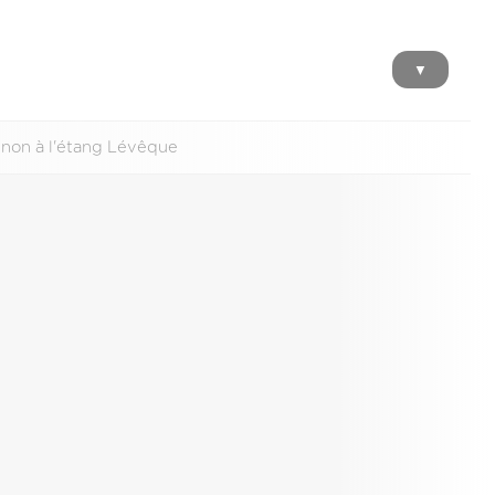
▼
non à l'étang Lévêque