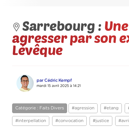
Sarrebourg :
Une
agresser par son 
Lévêque
par Cédric Kempf
mardi 15 avril 2025 à 14:21
Catégorie : Faits Divers
#agression
#etang
#interpellation
#convocation
#justice
#avr