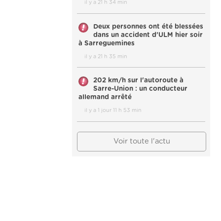
il y a 21 h 34 min
Deux personnes ont été blessées
dans un accident d’ULM hier soir
à Sarreguemines
il y a 21 h 35 min
202 km/h sur l'autoroute à
Sarre-Union : un conducteur
allemand arrêté
il y a 1 jour 11 h 53 min
Voir toute l'actu