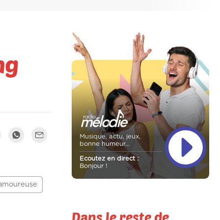
ng
Musique, actu, jeux,
bonne humeur...
Ecoutez en direct :
Bonjour !
amoureuse
Dans le reste de