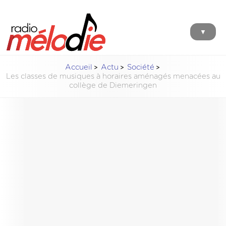
▼
Accueil
Actu
Société
Les classes de musiques à horaires aménagés menacées au
collège de Diemeringen