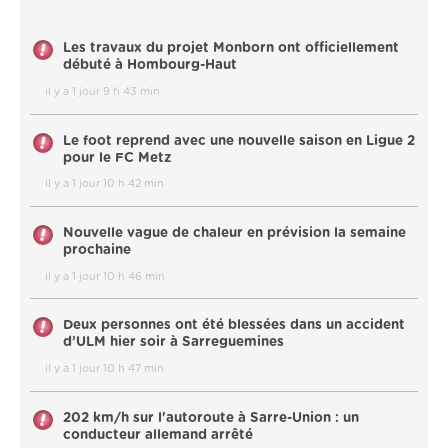
Les travaux du projet Monborn ont officiellement
débuté à Hombourg-Haut
il y a 1 jour 9 h 43 min
Le foot reprend avec une nouvelle saison en Ligue 2
pour le FC Metz
il y a 1 jour 10 h 42 min
Nouvelle vague de chaleur en prévision la semaine
prochaine
il y a 1 jour 10 h 46 min
Deux personnes ont été blessées dans un accident
d’ULM hier soir à Sarreguemines
il y a 1 jour 10 h 47 min
202 km/h sur l'autoroute à Sarre-Union : un
conducteur allemand arrêté