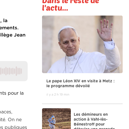
Dans le reste de
l'actu...
, la
ements.
ollège Jean
Le pape Léon XIV en visite à Metz :
le programme dévoilé
nts pour la
il y a 2 h 19 min
paces,
Les démineurs en
action à Vahl-lès-
ité. On ne
Bénestroff pour
es publiques