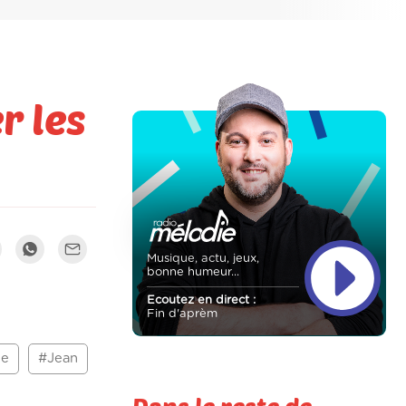
r les
Musique, actu, jeux,
bonne humeur...
Ecoutez en direct :
Fin d'aprèm
he
#Jean