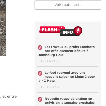
Voir toute l'actu
Les travaux du projet Monborn
ont officiellement débuté à
Hombourg-Haut
il y a 9 h 43 min
Le foot reprend avec une
nouvelle saison en Ligue 2 pour
le FC Metz
il y a 10 h 42 min
, et entre
Nouvelle vague de chaleur en
prévision la semaine prochaine