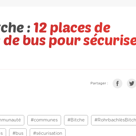
che :
12 places de
 de bus pour sécurise
Partager :
mmunauté
#communes
#Bitche
#RohrbachlèsBitc
es
#bus
#sécurisation