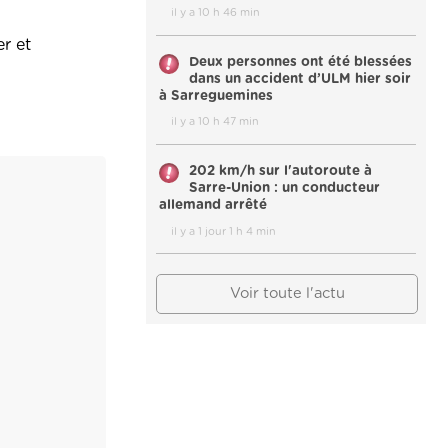
il y a 10 h 46 min
r et
Deux personnes ont été blessées
dans un accident d’ULM hier soir
à Sarreguemines
il y a 10 h 47 min
202 km/h sur l'autoroute à
Sarre-Union : un conducteur
allemand arrêté
il y a 1 jour 1 h 4 min
Voir toute l'actu