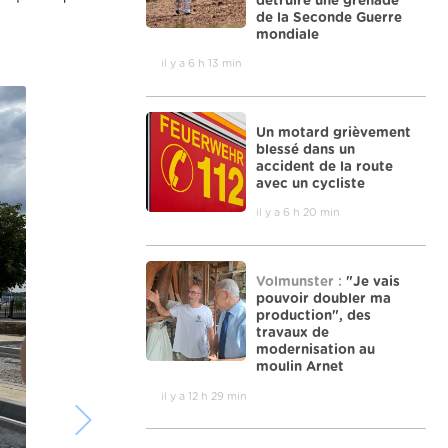
détruire une grenade
de la Seconde Guerre
mondiale
il y a 6 h 13 min
Un motard grièvement
blessé dans un
accident de la route
avec un cycliste
il y a 6 h 20 min
Volmunster :
"Je vais
pouvoir doubler ma
production", des
travaux de
modernisation au
moulin Arnet
il y a 12 h 29 min