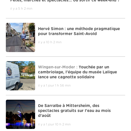
Fêtes, marchés et spectacles... où sortir ce week-end ?
il y a 5 h 2 min
Hervé Simon : une méthode pragmatique
pour transformer Saint-Avold
il y a 10 h 2 min
Wingen-sur-Moder :
Touchée par un
cambriolage, l’équipe du musée Lalique
lance une cagnotte solidaire
il y a 1 jour 1 h 56 min
De Sarralbe à Mittersheim, des
spectacles gratuits sur l’eau au mois
d’août
il y a 1 jour 10 h 2 min