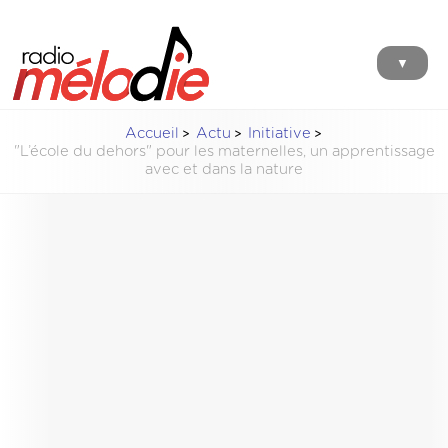
▼
Accueil
Actu
Initiative
"L’école du dehors" pour les maternelles, un apprentissage
avec et dans la nature