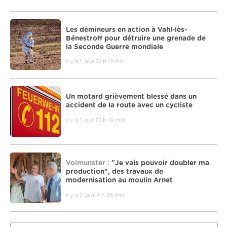
Les démineurs en action à Vahl-lès-
Bénestroff pour détruire une grenade de
la Seconde Guerre mondiale
il y a 1 jour 22 h 12 min
Un motard grièvement blessé dans un
accident de la route avec un cycliste
il y a 1 jour 22 h 19 min
Volmunster :
"Je vais pouvoir doubler ma
production", des travaux de
modernisation au moulin Arnet
il y a 2 jour 4 h 28 min