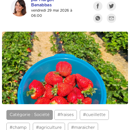
Benabbas
vendredi 29 mai 2026 à
06:00
Catégorie : Société
#fraises
#cueillette
#champ
#agriculture
#maraicher