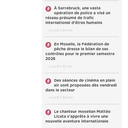
À Sarrebruck, une vaste
opération de police a visé un
réseau présumé de trafic
international d’êtres humains
il y a 8 h 24 min
En Moselle, la Fédération de
pêche dresse le bilan de ses
contrôles pour le premier semestre
2026
il y a 8 h 25 min
Des séances de cinéma en plein
air sont proposées dès vendredi
dans le secteur
il y a 8 h 30 min
Le chanteur mosellan Mattéo
Licata s'apprête à vivre une
nouvelle aventure internationale