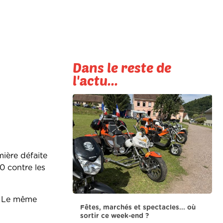
Dans le reste de
l'actu...
mière défaite
0 contre les
s. Le même
Fêtes, marchés et spectacles... où
sortir ce week-end ?