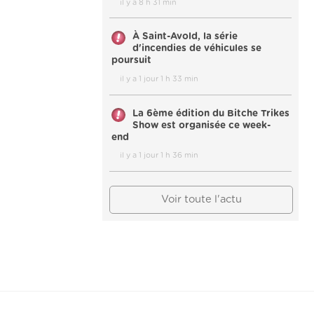
il y a 8 h 31 min
À Saint-Avold, la série
d'incendies de véhicules se
poursuit
il y a 1 jour 1 h 33 min
La 6ème édition du Bitche Trikes
Show est organisée ce week-
end
il y a 1 jour 1 h 36 min
Voir toute l'actu