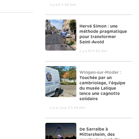
il y a 5 h 50 min
Hervé Simon : une
méthode pragmatique
pour transformer
Saint-Avold
il y a 10 h 50 min
Wingen-sur-Moder :
Touchée par un
cambriolage, l’équipe
du musée Lalique
lance une cagnotte
solidaire
il y a 1 jour 2 h 44 min
De Sarralbe à
Mittersheim, des