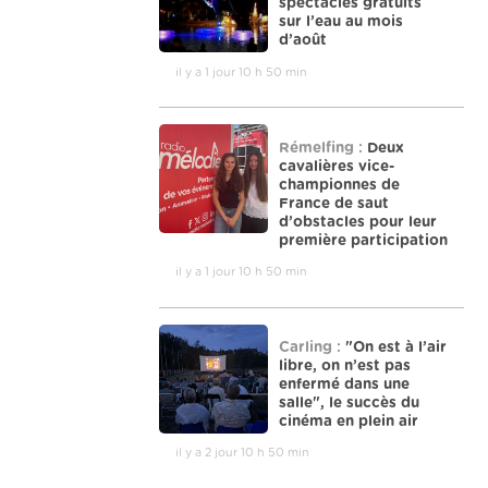
spectacles gratuits
sur l’eau au mois
d’août
il y a 1 jour 10 h 50 min
Rémelfing :
Deux
cavalières vice-
championnes de
France de saut
d’obstacles pour leur
première participation
il y a 1 jour 10 h 50 min
Carling :
"On est à l’air
libre, on n’est pas
enfermé dans une
salle", le succès du
cinéma en plein air
il y a 2 jour 10 h 50 min