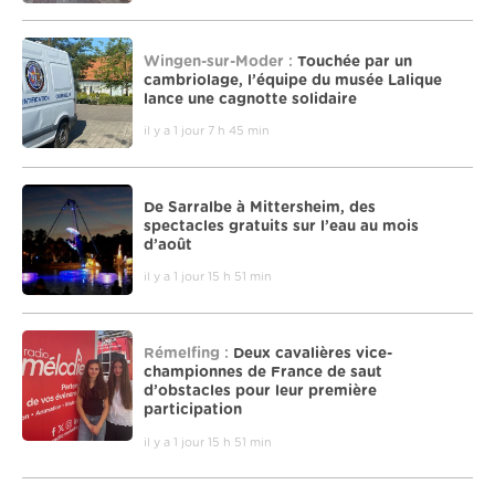
Wingen-sur-Moder :
Touchée par un
cambriolage, l’équipe du musée Lalique
lance une cagnotte solidaire
il y a 1 jour 7 h 45 min
De Sarralbe à Mittersheim, des
spectacles gratuits sur l’eau au mois
d’août
il y a 1 jour 15 h 51 min
Rémelfing :
Deux cavalières vice-
championnes de France de saut
d’obstacles pour leur première
participation
il y a 1 jour 15 h 51 min