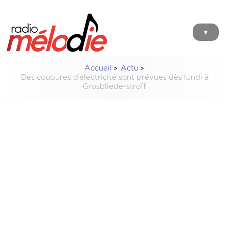
▼
Accueil
Actu
Des coupures d’électricité sont prévues dès lundi à
Grosbliederstroff