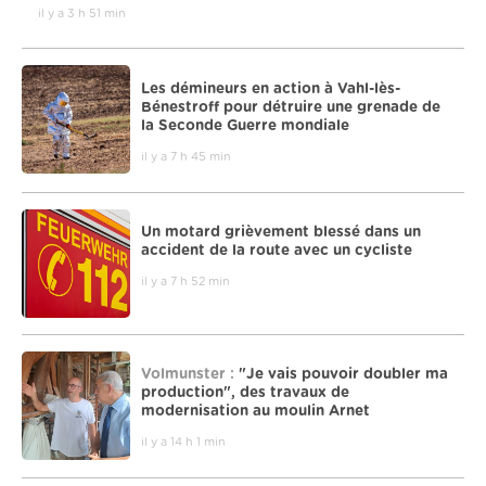
il y a 3 h 51 min
Les démineurs en action à Vahl-lès-
Bénestroff pour détruire une grenade de
la Seconde Guerre mondiale
il y a 7 h 45 min
Un motard grièvement blessé dans un
accident de la route avec un cycliste
il y a 7 h 52 min
Volmunster :
"Je vais pouvoir doubler ma
production", des travaux de
modernisation au moulin Arnet
il y a 14 h 1 min