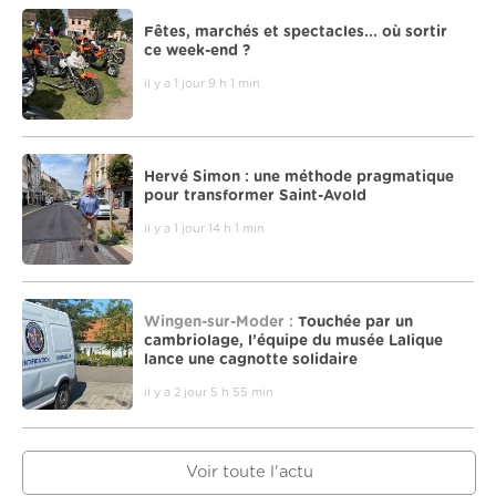
Fêtes, marchés et spectacles... où sortir
ce week-end ?
il y a 1 jour 9 h 1 min
Hervé Simon : une méthode pragmatique
pour transformer Saint-Avold
il y a 1 jour 14 h 1 min
Wingen-sur-Moder :
Touchée par un
cambriolage, l’équipe du musée Lalique
lance une cagnotte solidaire
il y a 2 jour 5 h 55 min
Voir toute l'actu