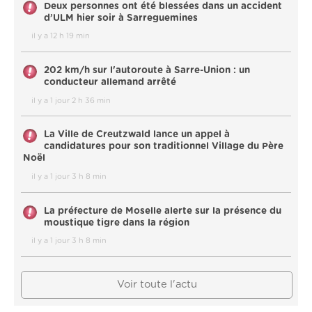
Deux personnes ont été blessées dans un accident
d’ULM hier soir à Sarreguemines
il y a 12 h 19 min
202 km/h sur l'autoroute à Sarre-Union : un
conducteur allemand arrêté
il y a 1 jour 2 h 36 min
La Ville de Creutzwald lance un appel à
candidatures pour son traditionnel Village du Père
Noël
il y a 1 jour 3 h 8 min
La préfecture de Moselle alerte sur la présence du
moustique tigre dans la région
il y a 1 jour 3 h 8 min
Voir toute l'actu