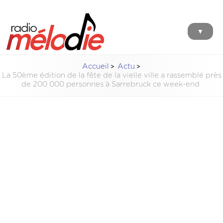
▼
Accueil
Actu
La 50ème édition de la fête de la vielle ville a rassemblé près
de 200 000 personnes à Sarrebruck ce week-end