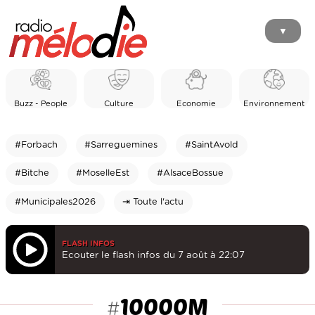
▼
Buzz - People
Culture
Economie
Environnement
#Forbach
#Sarreguemines
#SaintAvold
#Bitche
#MoselleEst
#AlsaceBossue
#Municipales2026
⇥ Toute l'actu
FLASH INFOS
Ecouter le flash infos du 7 août à 22:07
10000M
#