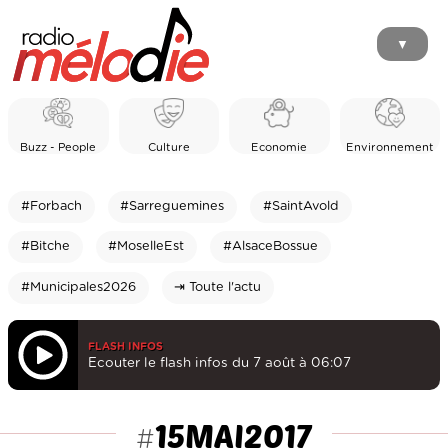
▼
Buzz - People
Culture
Economie
Environnement
#Forbach
#Sarreguemines
#SaintAvold
#Bitche
#MoselleEst
#AlsaceBossue
#Municipales2026
⇥ Toute l'actu
FLASH INFOS
Ecouter le flash infos du 7 août à 06:07
15MAI2017
#