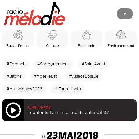
▼
Buzz - People
Culture
Economie
Environnement
#Forbach
#Sarreguemines
#SaintAvold
#Bitche
#MoselleEst
#AlsaceBossue
#Municipales2026
⇥ Toute l'actu
FLASH INFOS
Ecouter le flash infos du 8 août à 09:07
23MAI2018
#