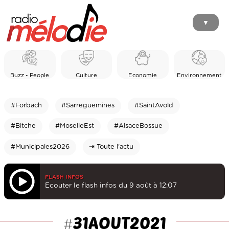
▼
Buzz - People
Culture
Economie
Environnement
#Forbach
#Sarreguemines
#SaintAvold
#Bitche
#MoselleEst
#AlsaceBossue
#Municipales2026
⇥ Toute l'actu
FLASH INFOS
Ecouter le flash infos du 9 août à 12:07
31AOUT2021
#