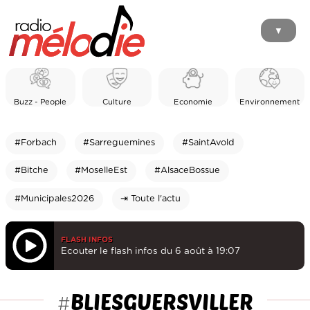
▼
Buzz - People
Culture
Economie
Environnement
#Forbach
#Sarreguemines
#SaintAvold
#Bitche
#MoselleEst
#AlsaceBossue
#Municipales2026
⇥ Toute l'actu
FLASH INFOS
Ecouter le flash infos du 6 août à 19:07
BLIESGUERSVILLER
#