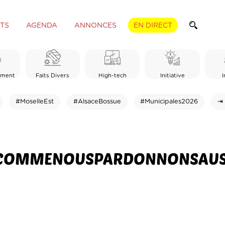
TS
AGENDA
ANNONCES
EN DIRECT
ement
Faits Divers
High-tech
Initiative
I
#MoselleEst
#AlsaceBossue
#Municipales2026
⇥ 
COMMENOUSPARDONNONSAUS