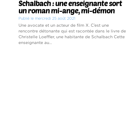
Schalbach : une enseignante sort
un roman mi-ange, mi-démon
Publié le mercredi 25 août 2021
Une avocate et un acteur de film X. C’est une
rencontre détonante qui est racontée dans le livre de
Christelle Loeffler, une habitante de Schalbach Cette
enseignante au...