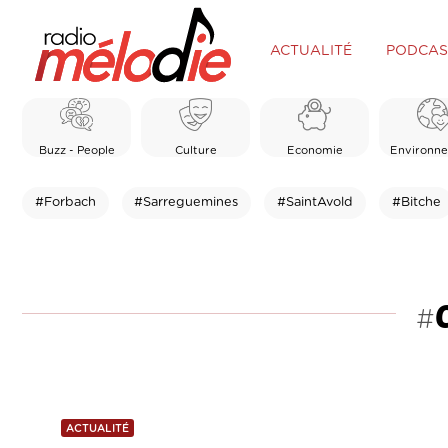
ACTUALITÉ
PODCAS
Buzz - People
Culture
Economie
Environn
#Forbach
#Sarreguemines
#SaintAvold
#Bitche
#
ACTUALITÉ