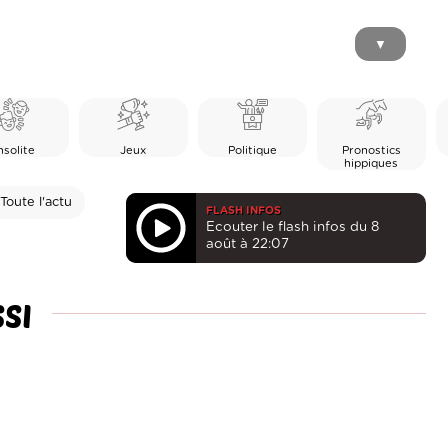
▼
nsolite
Jeux
Politique
Pronostics
hippiques
Toute l'actu
FLASH INFOS
Ecouter le flash infos du 8
août à 22:07
SI