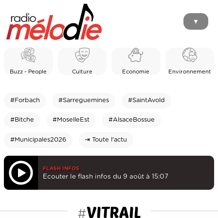
▼
Buzz - People
Culture
Economie
Environnement
#Forbach
#Sarreguemines
#SaintAvold
#Bitche
#MoselleEst
#AlsaceBossue
#Municipales2026
⇥ Toute l'actu
FLASH INFOS
Ecouter le flash infos du 9 août à 15:07
VITRAIL
#