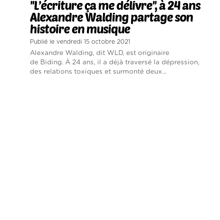
''L’écriture ça me délivre'', à 24 ans
Alexandre Walding partage son
histoire en musique
Publié le vendredi 15 octobre 2021
Alexandre Walding, dit WLD, est originaire
de Biding. À 24 ans, il a déjà traversé la dépression,
des relations toxiques et surmonté deux...