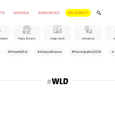
TS
AGENDA
ANNONCES
EN DIRECT
ement
Faits Divers
High-tech
Initiative
I
#MoselleEst
#AlsaceBossue
#Municipales2026
⇥ 
WLD
#