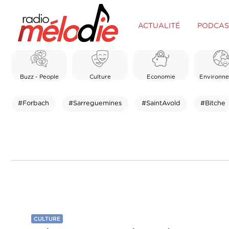
ACTUALITÉ
PODCAS
Buzz - People
Culture
Economie
Environn
#Forbach
#Sarreguemines
#SaintAvold
#Bitche
CULTURE