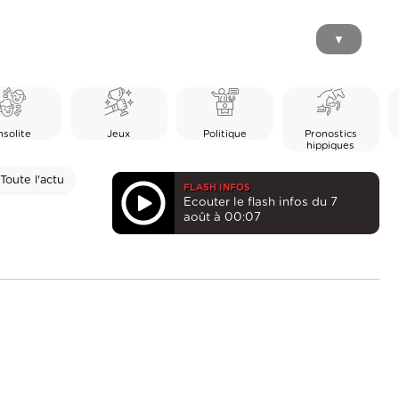
▼
nsolite
Jeux
Politique
Pronostics
hippiques
Toute l'actu
FLASH INFOS
Ecouter le flash infos du 7
août à 00:07