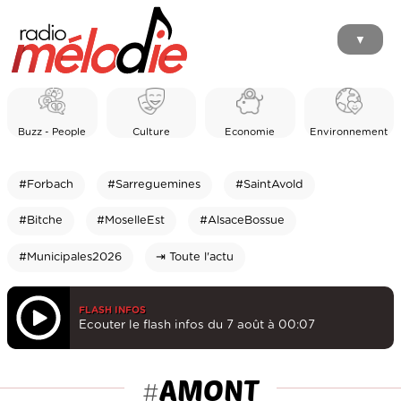
▼
Buzz - People
Culture
Economie
Environnement
#Forbach
#Sarreguemines
#SaintAvold
#Bitche
#MoselleEst
#AlsaceBossue
#Municipales2026
⇥ Toute l'actu
FLASH INFOS
Ecouter le flash infos du 7 août à 00:07
AMONT
#