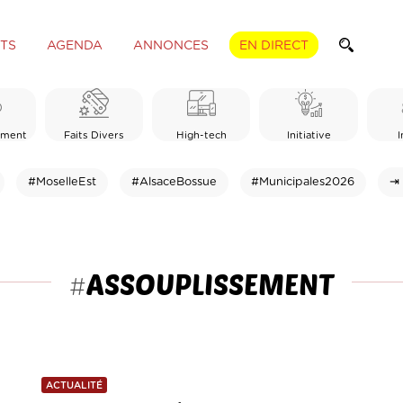
TS
AGENDA
ANNONCES
EN DIRECT
ement
Faits Divers
High-tech
Initiative
I
#MoselleEst
#AlsaceBossue
#Municipales2026
⇥ 
ASSOUPLISSEMENT
#
ACTUALITÉ