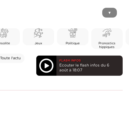
▼
nsolite
Jeux
Politique
Pronostics
hippiques
Toute l'actu
FLASH INFOS
Ecouter le flash infos du 6
août à 18:07