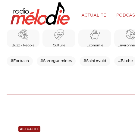
ACTUALITÉ
PODCAS
Buzz - People
Culture
Economie
Environn
#Forbach
#Sarreguemines
#SaintAvold
#Bitche
ACTUALITÉ