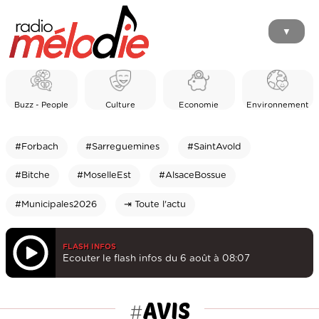
▼
Buzz - People
Culture
Economie
Environnement
#Forbach
#Sarreguemines
#SaintAvold
#Bitche
#MoselleEst
#AlsaceBossue
#Municipales2026
⇥ Toute l'actu
FLASH INFOS
Ecouter le flash infos du 6 août à 08:07
AVIS
#