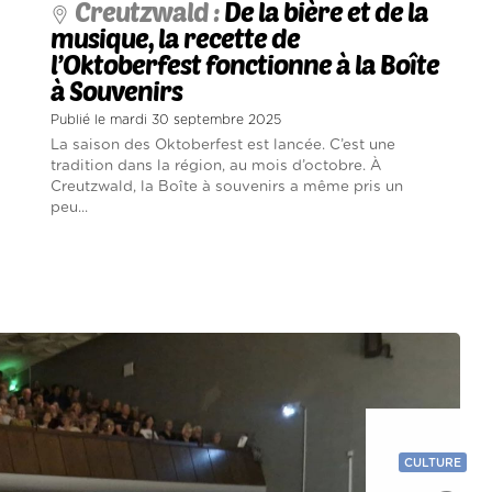
Creutzwald :
De la bière et de la
musique, la recette de
l’Oktoberfest fonctionne à la Boîte
à Souvenirs
Publié le mardi 30 septembre 2025
La saison des Oktoberfest est lancée. C’est une
tradition dans la région, au mois d’octobre. À
Creutzwald, la Boîte à souvenirs a même pris un
peu...
CULTURE