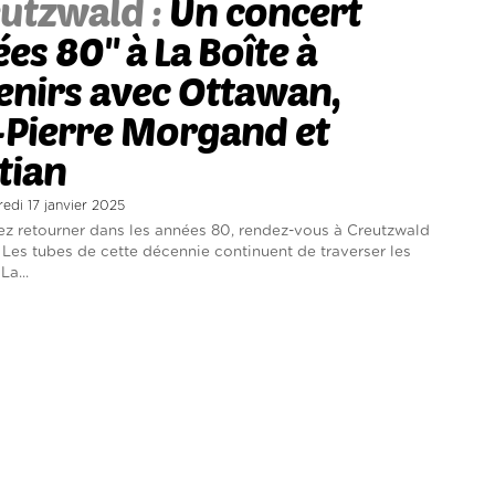
utzwald :
Un concert
ées 80'' à La Boîte à
enirs avec Ottawan,
-Pierre Morgand et
tian
redi 17 janvier 2025
ez retourner dans les années 80, rendez-vous à Creutzwald
r. Les tubes de cette décennie continuent de traverser les
La...