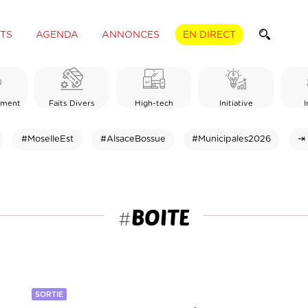
TS
AGENDA
ANNONCES
EN DIRECT
ement
Faits Divers
High-tech
Initiative
I
#MoselleEst
#AlsaceBossue
#Municipales2026
⇥ 
BOITE
#
SORTIE