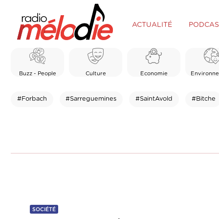
ACTUALITÉ
PODCAS
Buzz - People
Culture
Economie
Environn
#Forbach
#Sarreguemines
#SaintAvold
#Bitche
SOCIÉTÉ