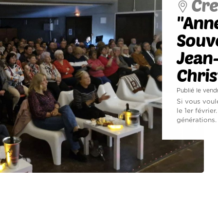
Cre
''Ann
Souv
Jean
Chris
Publié le vend
Si vous voul
le 1er févrie
générations. 