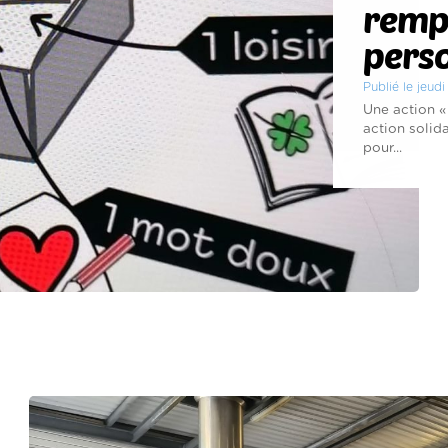
rempl
pers
Publié le jeu
Une action «
action solid
pour...