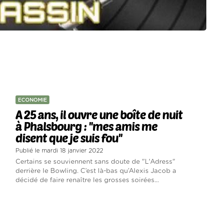
ECONOMIE
A 25 ans, il ouvre une boîte de nuit
à Phalsbourg : ''mes amis me
disent que je suis fou''
Publié le mardi 18 janvier 2022
Certains se souviennent sans doute de "L'Adress"
derrière le Bowling. C’est là-bas qu’Alexis Jacob a
décidé de faire renaître les grosses soirées...