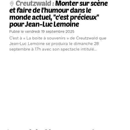
Creutzwald :
Monter sur scène
et faire de l'humour dans le
monde actuel, ''c'est précieux''
pour Jean-Luc Lemoine
Publié le vendredi 19 septembre 2025
C’est à « La boite à souvenirs » de Creutzwald que
Jean-Luc Lemoine se produira le dimanche 28
septembre à 17h avec son spectacle intitulé...