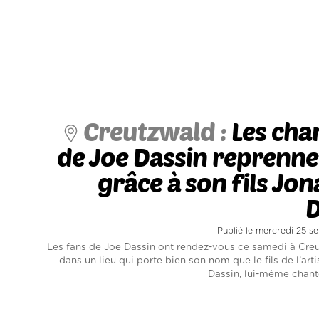
Creutzwald :
Les cha
de Joe Dassin reprenne
grâce à son fils Jo
D
Publié le mercredi 25 
Les fans de Joe Dassin ont rendez-vous ce samedi à Creu
dans un lieu qui porte bien son nom que le fils de l’art
Dassin, lui-même chante