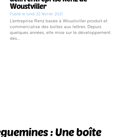
Woustviller
Publié le lundi 22 février 2021
L’entreprise Renz basée à Woustviller produit et
commercialise des boîtes aux lettres. Depuis
quelques années, elle mise sur le développement
des...
guemines : Une boîte