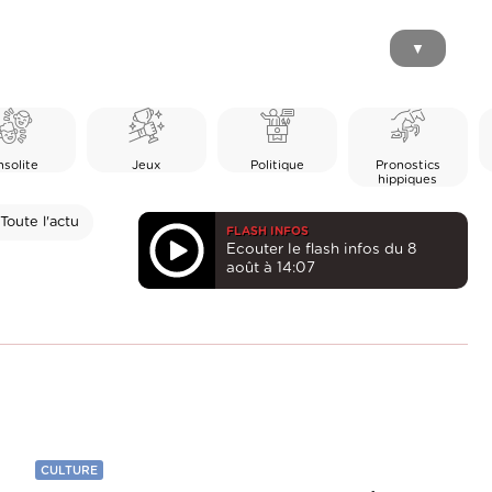
▼
nsolite
Jeux
Politique
Pronostics
hippiques
Toute l'actu
FLASH INFOS
Ecouter le flash infos du 8
août à 14:07
CULTURE