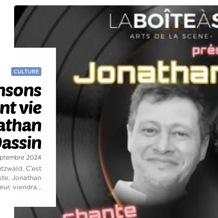
CULTURE
nsons
nt vie
nathan
assin
septembre 2024
tzwald. C’est
iste, Jonathan
ur, viendra...