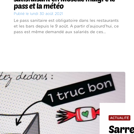
pass et la météo
Publié le lundi 30 août 2021
Le pass sanitaire est obligatoire dans les restaurants
et les bars depuis le 9 août. A partir d’aujourd’hui, ce
pass est même demandé aux salariés de ces...
ACTUALITÉ
Sarre