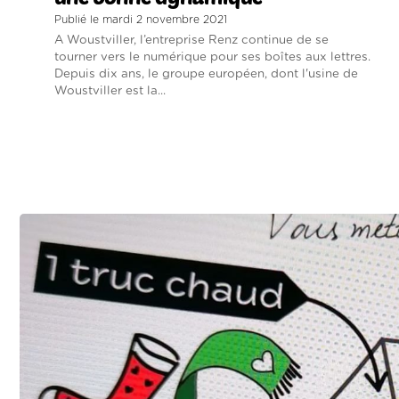
Publié le mardi 2 novembre 2021
A Woustviller, l’entreprise Renz continue de se
tourner vers le numérique pour ses boîtes aux lettres.
Depuis dix ans, le groupe européen, dont l'usine de
Woustviller est la...