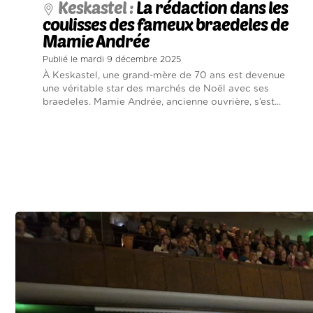
Keskastel :
La rédaction dans les
coulisses des fameux braedeles de
Mamie Andrée
Publié le mardi 9 décembre 2025
À Keskastel, une grand-mère de 70 ans est devenue
une véritable star des marchés de Noël avec ses
braedeles. Mamie Andrée, ancienne ouvrière, s’est...