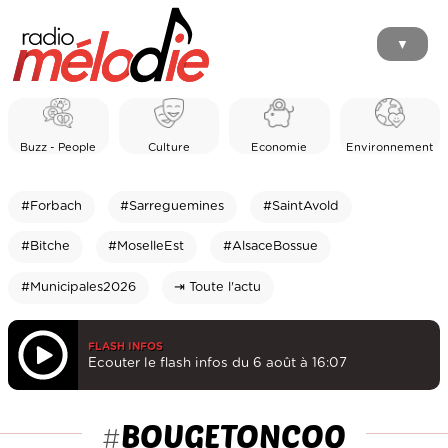
▼
Buzz - People
Culture
Economie
Environnement
#Forbach
#Sarreguemines
#SaintAvold
#Bitche
#MoselleEst
#AlsaceBossue
#Municipales2026
⇥ Toute l'actu
FLASH INFOS
Ecouter le flash infos du 6 août à 16:07
BOUGETONCOQ
#