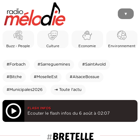
▼
Buzz - People
Culture
Economie
Environnement
#Forbach
#Sarreguemines
#SaintAvold
#Bitche
#MoselleEst
#AlsaceBossue
#Municipales2026
⇥ Toute l'actu
FLASH INFOS
Ecouter le flash infos du 6 août à 02:07
BRETELLE
#