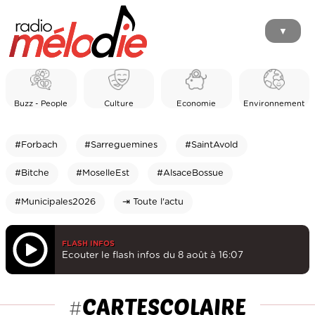
▼
Buzz - People
Culture
Economie
Environnement
#Forbach
#Sarreguemines
#SaintAvold
#Bitche
#MoselleEst
#AlsaceBossue
#Municipales2026
⇥ Toute l'actu
FLASH INFOS
Ecouter le flash infos du 8 août à 16:07
CARTESCOLAIRE
#