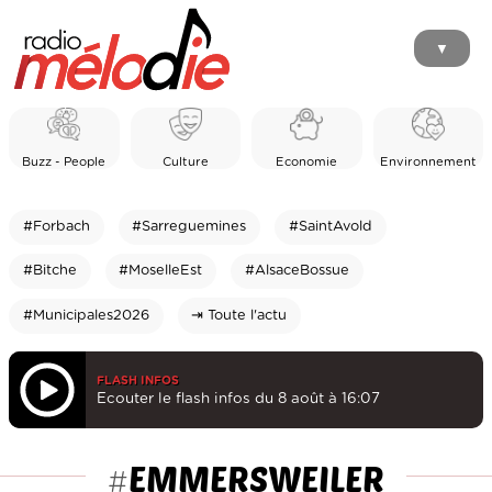
▼
Buzz - People
Culture
Economie
Environnement
#Forbach
#Sarreguemines
#SaintAvold
#Bitche
#MoselleEst
#AlsaceBossue
#Municipales2026
⇥ Toute l'actu
FLASH INFOS
Ecouter le flash infos du 8 août à 16:07
EMMERSWEILER
#